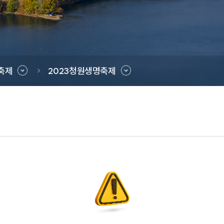
축제
2023청원생명축제