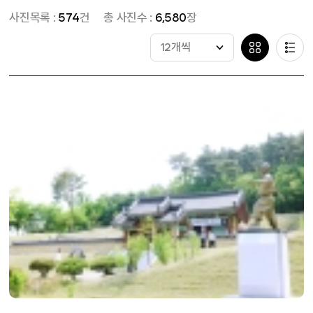
사진목록 :
574
건
총 사진수 :
6,580
장
12개씩