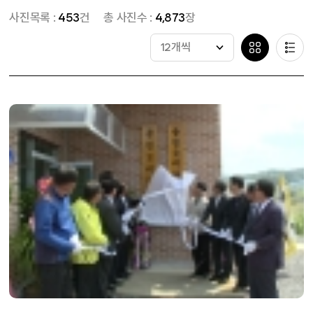
사진목록 :
453
건
총 사진수 :
4,873
장
12개씩