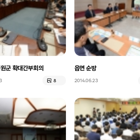
청원군 확대간부회의
읍면 순방
3
2014.06.23
8