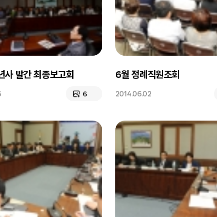
9년사 발간 최종보고회
6월 정례직원조회
6
2014.06.02
6