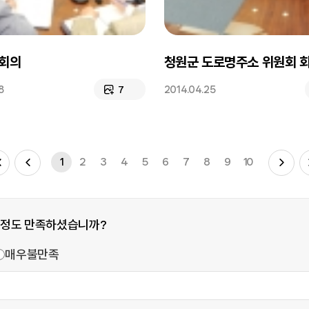
회의
청원군 도로명주소 위원회 
8
2014.04.25
7
1
2
3
4
5
6
7
8
9
10
 정도 만족하셨습니까?
매우불만족