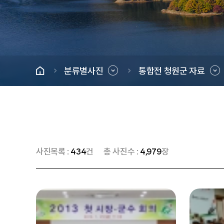
분류별사진
통합전 청원군 자료
사진목록 :
434
건
총 사진수 :
4,979
장