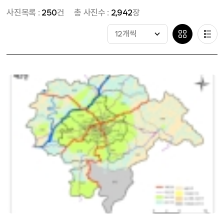
사진목록 :
250
건
총 사진수 :
2,942
장
12개씩