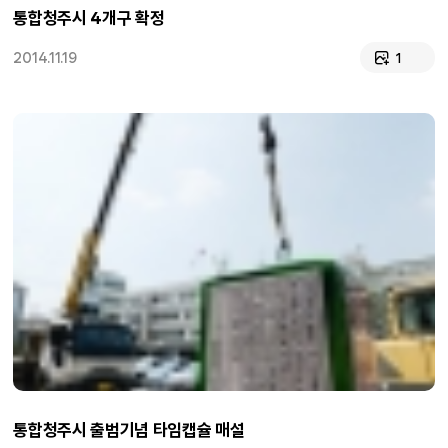
통합청주시 4개구 확정
2014.11.19
1
통합청주시 출범기념 타임캡슐 매설