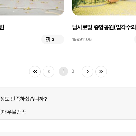
원
남사로및 중앙공원(입각수외은행나무,노
1999.11.08
3
1
2
 정도 만족하셨습니까?
매우불만족