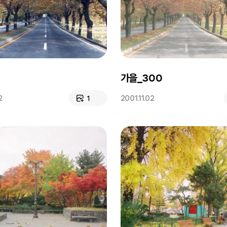
가을_300
2
2001.11.02
1