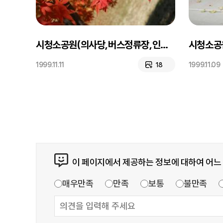
시청소공원(의사당,버스정류장,인물사진)
시청소공
1999.11.11
1999.11.09
18
이 페이지에서 제공하는 정보에 대하여 어느
매우만족
만족
보통
불만족