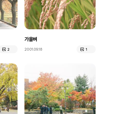
가을벼
2001.09.18
2
1