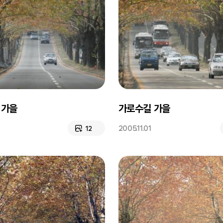
 가을
가로수길 가을
2005.11.01
12