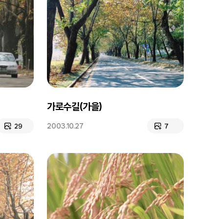
가로수길(가을)
2003.10.27
29
7