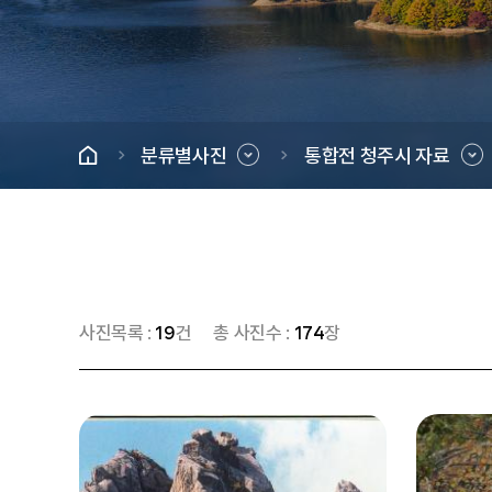
분류별사진
통합전 청주시 자료
사진목록 :
19
건
총 사진수 :
174
장