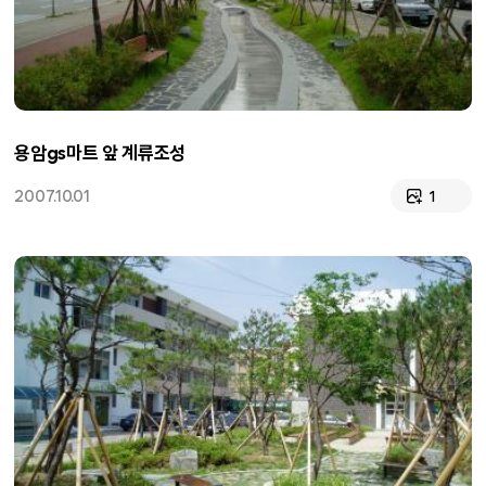
용암gs마트 앞 계류조성
2007.10.01
1