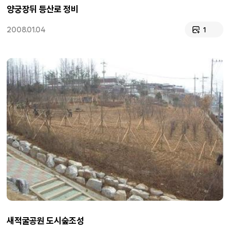
양궁장뒤 등산로 정비
2008.01.04
1
새적굴공원 도시숲조성