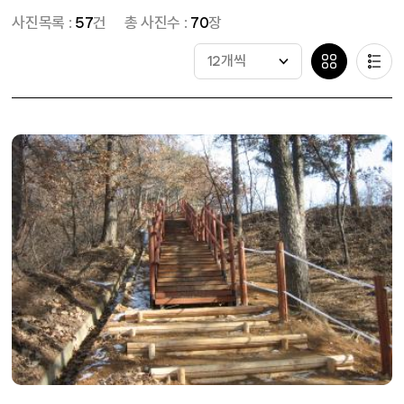
사진목록 :
57
건
총 사진수 :
70
장
12개씩