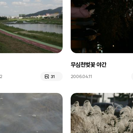
무심천벚꽃 야간
02
2006.04.11
31