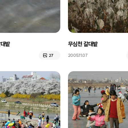
갈대밭
무심천 갈대밭
2005.11.07
27