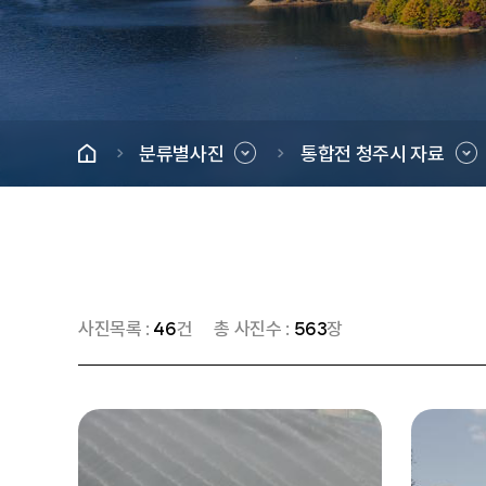
분류별사진
통합전 청주시 자료
사진목록 :
46
건
총 사진수 :
563
장