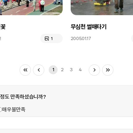
벚꽃
무심천 썰매타기
2
2005.01.17
1
1
2
3
4
 정도 만족하셨습니까?
매우불만족