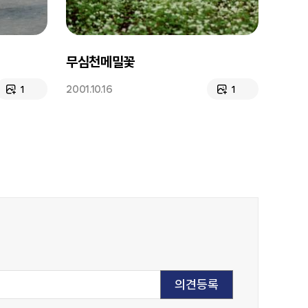
무심천메밀꽃
2001.10.16
1
1