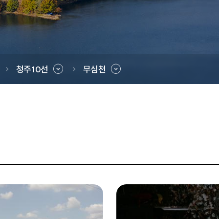
청주10선
무심천