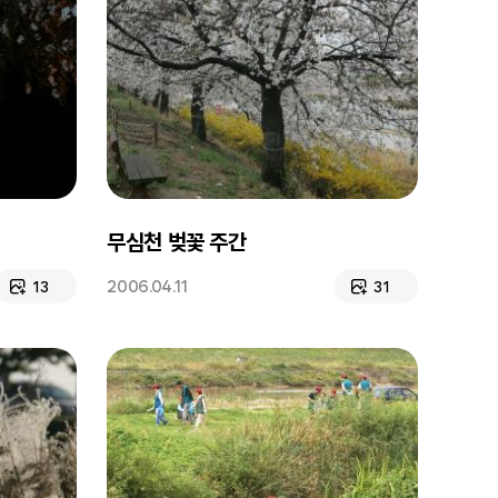
무심천 벚꽃 주간
2006.04.11
13
31