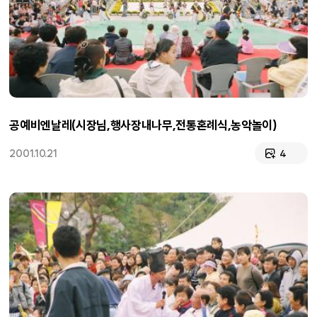
공예비엔날레(시장님,행사장내나무,전통혼례식,농악놀이)
2001.10.21
4