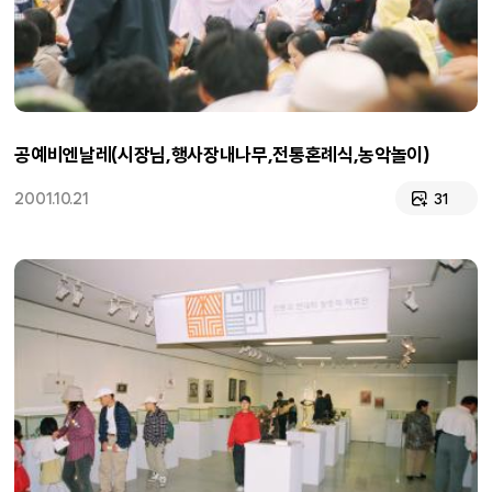
공예비엔날레(시장님,행사장내나무,전통혼례식,농악놀이)
2001.10.21
31