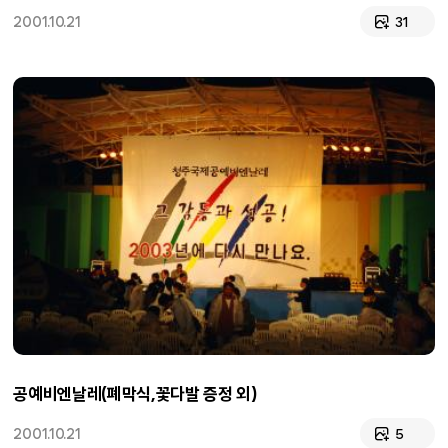
2001.10.21
31
공예비엔날레(폐막식,꽃다발 증정 외)
2001.10.21
5