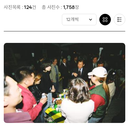
사진목록 :
124
건
총 사진수 :
1,758
장
12개씩