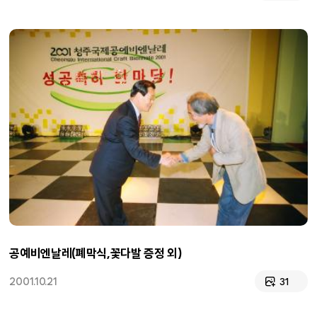
공예비엔날레(폐막식,꽃다발 증정 외)
2001.10.21
31