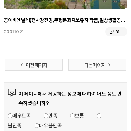
공예비엔날레(행사장전경,무형문화재보유자 작품,일상생활공예품,직원)
2001.10.21
31
이전 페이지
다음 페이지
콘텐츠 만족도 조사
이 페이지에서 제공하는 정보에 대하여 어느 정도 만
족하셨습니까?
만족도 조사
매우만족
만족
보통
불만족
매우불만족