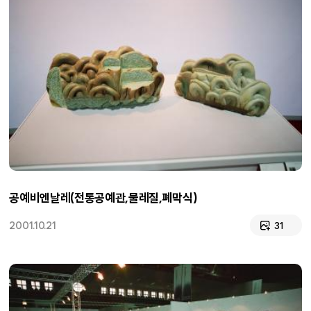
공예비엔날레(전통공예관,물레질,폐막식)
2001.10.21
31