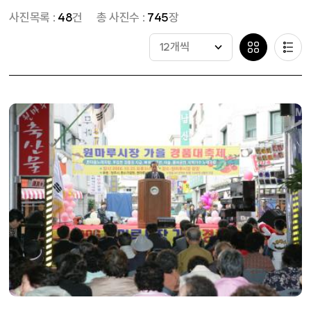
사진목록 :
48
건
총 사진수 :
745
장
12개씩