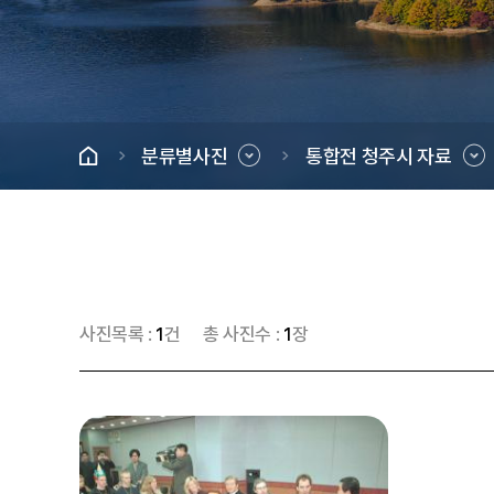
분류별사진
통합전 청주시 자료
사진목록 :
1
건
총 사진수 :
1
장