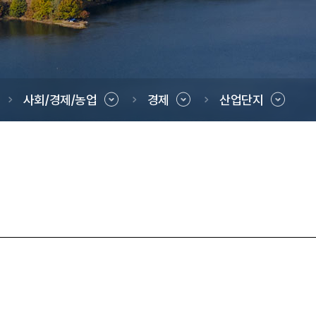
사회/경제/농업
경제
산업단지