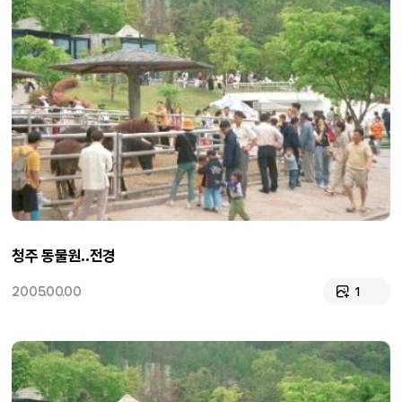
청주 동물원..전경
2005.00.00
1