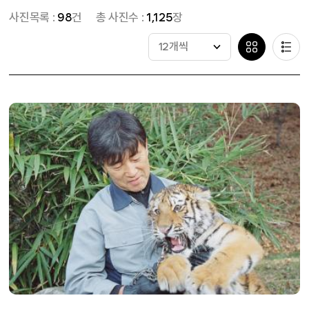
사진목록 :
98
건
총 사진수 :
1,125
장
12개씩