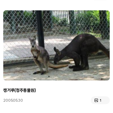
캥거루(청주동물원)
2005.05.30
1