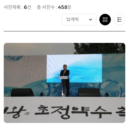
사진목록 :
6
건
총 사진수 :
458
장
12개씩