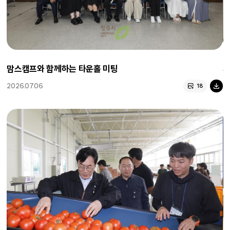
맘스캠프와 함께하는 타운홀 미팅
피
2026.07.06
2
18