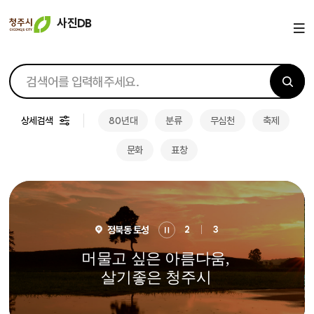
사진DB
검색
검색
상세검색
80년대
분류
무심천
축제
문화
표창
비주얼
정북동 토성
2
3