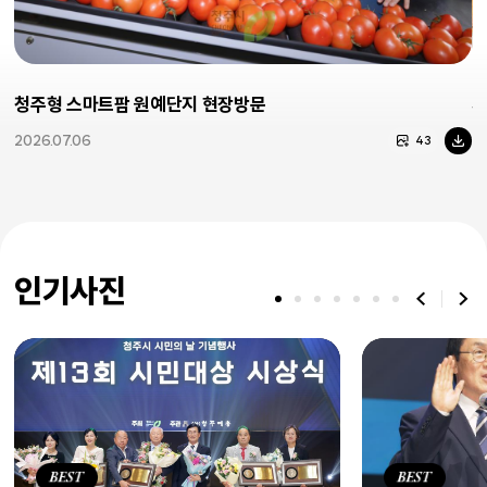
청주형 스마트팜 원예단지 현장방문
제
2026.07.06
2
43
인기사진