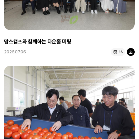
맘스캠프와 함께하는 타운홀 미팅
피
2026.07.06
2
18