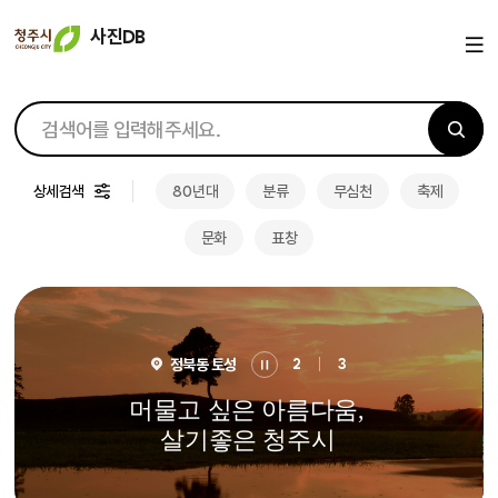
사진DB
검색
검색
상세검색
80년대
분류
무심천
축제
문화
표창
비주얼
정북동 토성
2
3