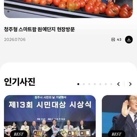
청주형 스마트팜 원예단지 현장방문
제
2026.07.06
2
43
인기사진